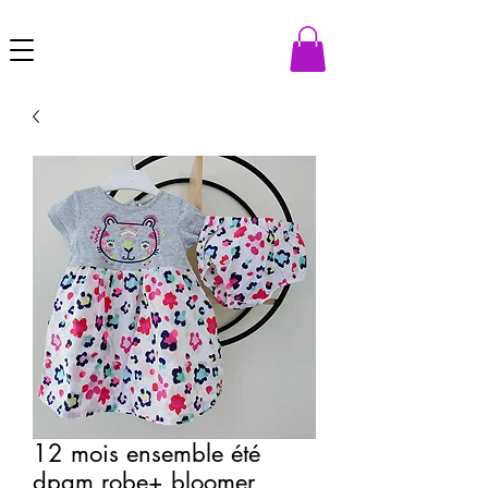
12 mois ensemble été
dpam robe+ bloomer