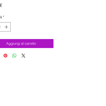
Prezzo
€
tà
*
Aggiungi al carrello