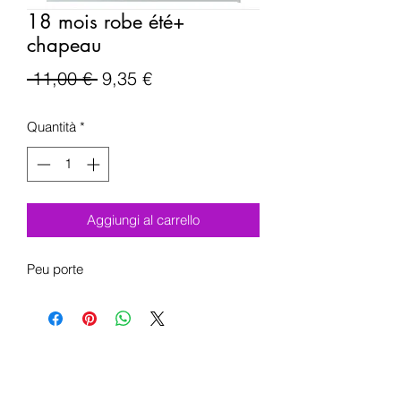
18 mois robe été+
chapeau
Prezzo
Prezzo
 11,00 € 
9,35 €
regolare
scontato
Quantità
*
Aggiungi al carrello
Peu porte