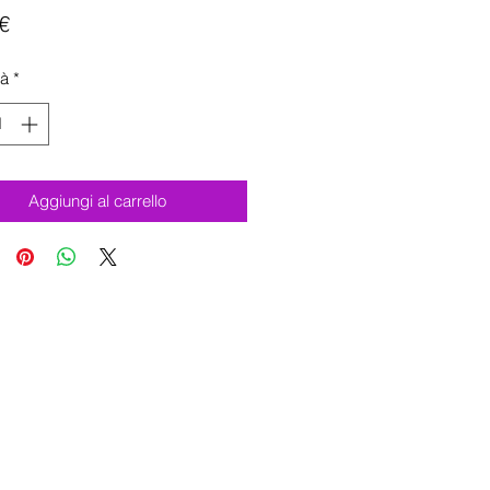
Prezzo
€
tà
*
Aggiungi al carrello