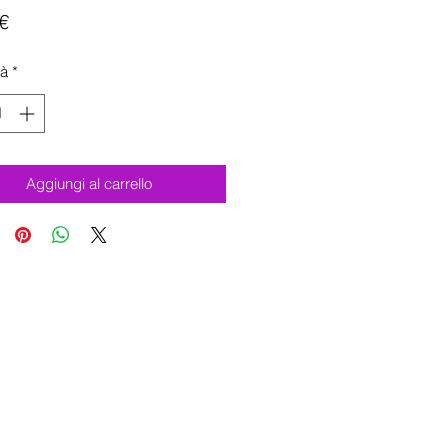
Prezzo
€
tà
*
Aggiungi al carrello