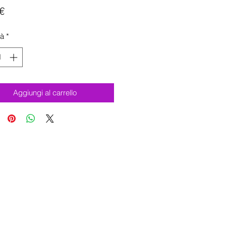
Prezzo
€
tà
*
Aggiungi al carrello