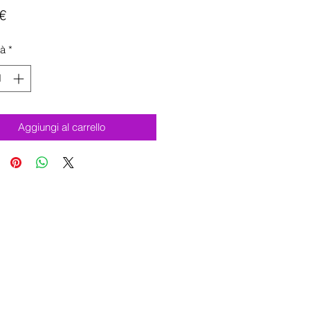
Prezzo
€
tà
*
Aggiungi al carrello