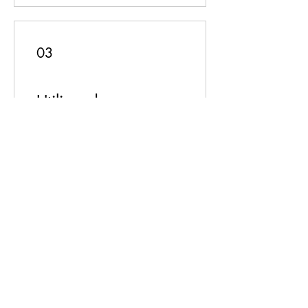
03
Utiliser des
récompenses
-10 % sur tous les articles
200 point fidélité = 10 %
de réduction sur tous les
articles
Au bonheur des loulous