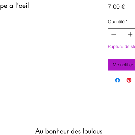
pe a l'oeil
Prix
7,00 €
Quantité
*
Rupture de st
Me notifier
Au bonheur des loulous