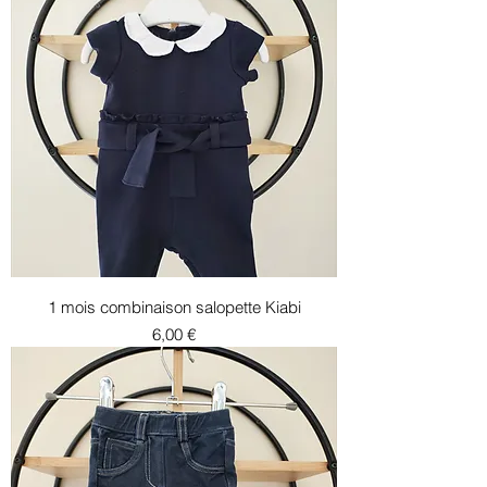
1 mois combinaison salopette Kiabi
Prix
6,00 €