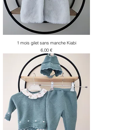
1 mois gilet sans manche Kiabi
Prix
6,00 €