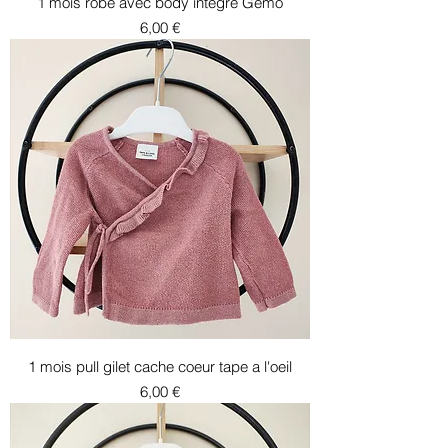
1 mois robe avec body intégré Gémo
Prix
6,00 €
1 mois pull gilet cache coeur tape a l'oeil
Prix
6,00 €